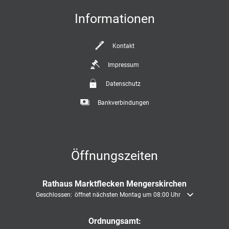
Informationen
Kontakt
Impressum
Datenschutz
Bankverbindungen
Öffnungszeiten
Rathaus Marktflecken Mengerskirchen
Klicken, um weitere Öffnungs- oder Schließzeiten auszublenden
Geschlossen:
öffnet nächsten Montag um 08:00 Uhr
Ordnungsamt: