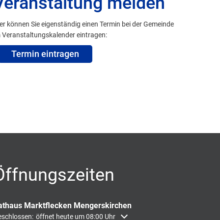
Veranstaltung melden
er können Sie eigenständig einen Termin bei der Gemeinde
 Veranstaltungskalender eintragen:
Termin eintragen
Öffnungszeiten
athaus Marktflecken Mengerskirchen
icken, um weitere Öffnungs- oder Schließzeiten auszublenden
schlossen:
öffnet heute um 08:00 Uhr