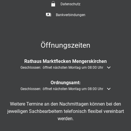
Datenschutz
Bankverbindungen
Öffnungszeiten
Rathaus Marktflecken Mengerskirchen
Klicken, um weitere Öffnungs- oder Schließzeiten auszublenden
Geschlossen:
öffnet nächsten Montag um 08:00 Uhr
Ordnungsamt:
Klicken, um weitere Öffnungs- oder Schließzeiten auszublenden
Geschlossen:
öffnet nächsten Montag um 08:00 Uhr
Weitere Termine an den Nachmittagen können bei den
jeweiligen Sachbearbeitern telefonisch flexibel vereinbart
werden.